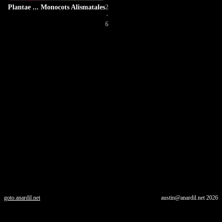
Plantae ... Monocots Alismatales
2
·
6
goto.anardil.net
austin@anardil.net
2026