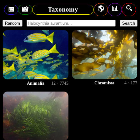
🌎
📊
🔍
📅
📸
Taxonomy
Random
Search
Chromista
4 · 177
Animalia
12 · 7745