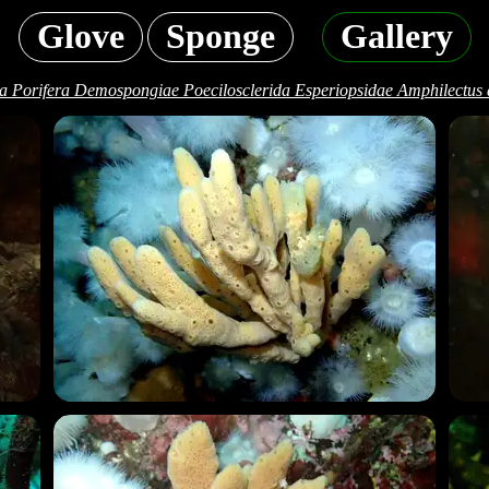
Glove
Sponge
Gallery
a Porifera Demospongiae Poecilosclerida Esperiopsidae Amphilectus d